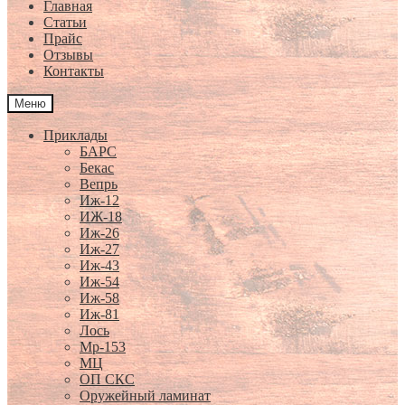
Главная
Статьи
Прайс
Отзывы
Контакты
Меню
Приклады
БАРС
Бекас
Вепрь
Иж-12
ИЖ-18
Иж-26
Иж-27
Иж-43
Иж-54
Иж-58
Иж-81
Лось
Мр-153
МЦ
ОП СКС
Оружейный ламинат