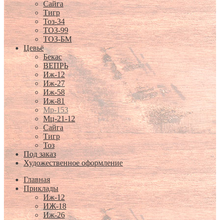
Сайга
Тигр
Тоз-34
ТОЗ-99
ТОЗ-БМ
Цевьё
Бекас
ВЕПРЬ
Иж-12
Иж-27
Иж-58
Иж-81
Мр-153
Мц-21-12
Сайга
Тигр
Тоз
Под заказ
Художественное оформление
Главная
Приклады
Иж-12
ИЖ-18
Иж-26