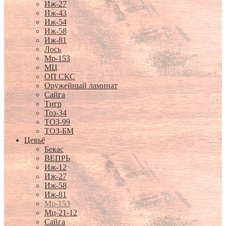
Иж-27
Иж-43
Иж-54
Иж-58
Иж-81
Лось
Мр-153
МЦ
ОП СКС
Оружейный ламинат
Сайга
Тигр
Тоз-34
ТОЗ-99
ТОЗ-БМ
Цевьё
Бекас
ВЕПРЬ
Иж-12
Иж-27
Иж-58
Иж-81
Мр-153
Мц-21-12
Сайга