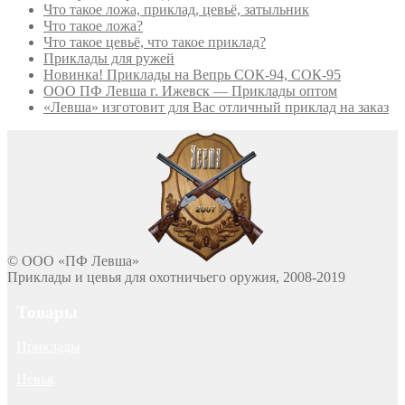
Что такое ложа, приклад, цевьё, затыльник
Что такое ложа?
Что такое цевьё, что такое приклад?
Приклады для ружей
Новинка! Приклады на Вепрь СОК-94, СОК-95
ООО ПФ Левша г. Ижевск — Приклады оптом
«Левша» изготовит для Вас отличный приклад на заказ
© ООО «ПФ Левша»
Приклады и цевья для охотничьего оружия, 2008-2019
Товары
Приклады
Цевья